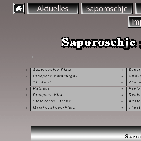
Saporoschje-Platz
Super
Prospect Metallurgov
Circu
12. April
Zhdan
Rathaus
Pavlo
Prospect Mira
Recht
Stalevarov Straße
Altsta
Majakovskogo-Platz
Theat
Sapo