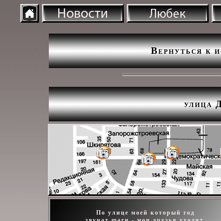
Вернуться к 
улица 
По улице моей который год
звучат шаги - мои друзья уходят.