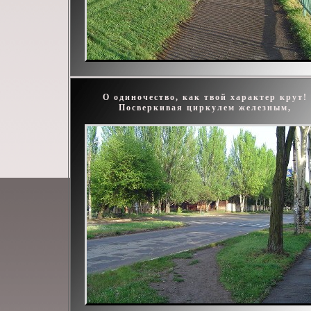
О одиночество, как твой характер крут!
Посверкивая циркулем железным,