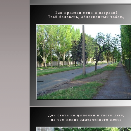
Так призови меня и награди!
Твой баловень, обласканный тобою,
Дай стать на цыпочки в твоем лесу,
на том конце замедленного жеста